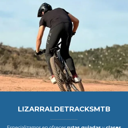
LIZARRALDETRACKSMTB
Especializamos en ofrecer
rutas guiadas
y
clases