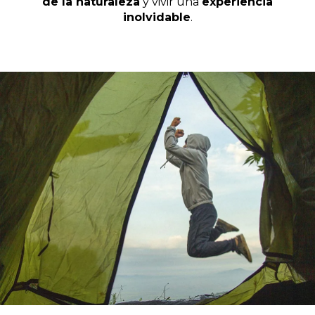
de la naturaleza
y vivir una
experiencia
inolvidable
.